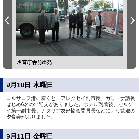
名寄庁舎前出発
歓
9月10日 木曜日
コルサコフ港に着くと、アレクセイ副市長、ガリーナ議長
はじめ6名の出迎えがありました。ホテル到着後、セルゲ
イ第一副市長、ナタリア友好協会委員長などにより歓迎の
夕食会がありました。
9月11日 金曜日