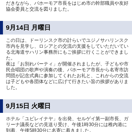
だきながら、パホーモア市長をはじめ市の幹部職員や友好
協会委員と交流を図りました。
9月14日 月曜日
この日は、ドーリンスク市の計らいでユジノサハリンスク
市内を見学し、ロシアとの交流の支援をしていただいてい
る北海道サハリン事務所にもご挨拶に行くことができまし
た。
夜は「お別れパーティ」が開催されましたが、子どもや市
民合唱団の歌声や演奏の後、パホーモア市長から名寄市訪
問団が記念式典に参加してくれたお礼と、これからの交流
は子どもや各団体などに広げて行きたい旨の挨拶がありま
した。
9月15日 火曜日
ホテル「ユビレイナヤ」を出発、セルゲイ第一副市長、ガ
リーナ議長などの見送り受け、午後1時30分には稚内港に
到着、午後5時30分に名寄に着きました。