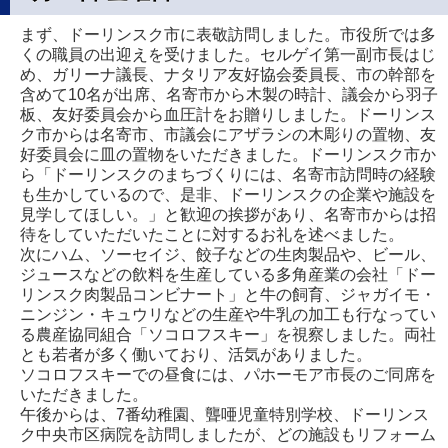
まず、ドーリンスク市に表敬訪問しました。市役所では多
くの職員の出迎えを受けました。セルゲイ第一副市長はじ
め、ガリーナ議長、ナタリア友好協会委員長、市の幹部を
含めて10名が出席、名寄市から木製の時計、議会から羽子
板、友好委員会から血圧計をお贈りしました。ドーリンス
ク市からは名寄市、市議会にアザラシの木彫りの置物、友
好委員会に皿の置物をいただきました。ドーリンスク市か
ら「ドーリンスクのまちづくりには、名寄市訪問時の経験
も生かしているので、是非、ドーリンスクの企業や施設を
見学してほしい。」と歓迎の挨拶があり、名寄市からは招
待をしていただいたことに対するお礼を述べました。
次にハム、ソーセイジ、餃子などの生肉製品や、ビール、
ジュースなどの飲料を生産している多角産業の会社「ドー
リンスク肉製品コンビナート」と牛の飼育、ジャガイモ・
ニンジン・キュウリなどの生産や牛乳の加工も行なってい
る農産協同組合「ソコロフスキー」を視察しました。両社
とも若者が多く働いており、活気がありました。
ソコロフスキーでの昼食には、パホーモア市長のご同席を
いただきました。
午後からは、7番幼稚園、聾唖児童特別学校、ドーリンス
ク中央市区病院を訪問しましたが、どの施設もリフォーム