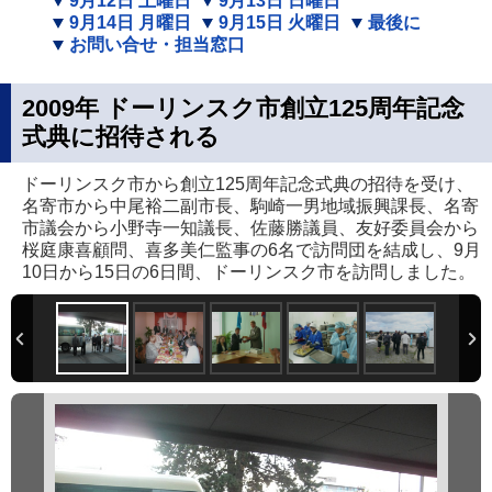
9月12日 土曜日
9月13日 日曜日
9月14日 月曜日
9月15日 火曜日
最後に
お問い合せ・担当窓口
2009年 ドーリンスク市創立125周年記念
式典に招待される
ドーリンスク市から創立125周年記念式典の招待を受け、
名寄市から中尾裕二副市長、駒崎一男地域振興課長、名寄
市議会から小野寺一知議長、佐藤勝議員、友好委員会から
桜庭康喜顧問、喜多美仁監事の6名で訪問団を結成し、9月
10日から15日の6日間、ドーリンスク市を訪問しました。