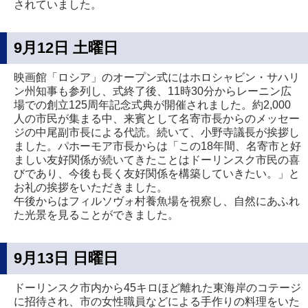
されていました。
9月12日 土曜日
映画館「ロシア」のオープン式にはホロシャビン・サハリ
ン州知事も参列し、式終了後、11時30分からレーニン広
場での創立125周年記念式典が開催されました。約2,000
人の市民が集まる中、来賓として名寄市長からのメッセー
ジの中尾副市長による代読。続いて、小野寺議長が挨拶し
ました。パホーモア市長からは「この18年間、名寄市と好
ましい友好関係が続いてきたことはドーリンスク市民の喜
びであり、今後も長く友好関係を構築していきたい。」と
お礼の挨拶をいただきました。
午後からはフィルソヴォ村養魚場を視察し、自然にあふれ
た光景を見ることができました。
9月13日 日曜日
ドーリンスク市内から45キロほど離れた東海岸のコテージ
に招待され、市の女性職員などによる手作りの料理をいた