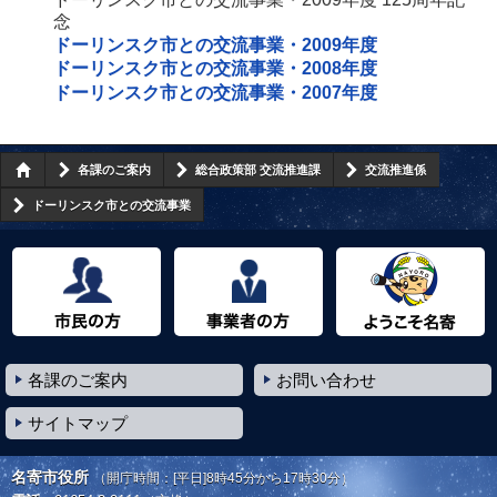
念
ドーリンスク市との交流事業・2009年度
ドーリンスク市との交流事業・2008年度
ドーリンスク市との交流事業・2007年度
各課のご案内
総合政策部 交流推進課
交流推進係
ドーリンスク市との交流事業
市民の方へ
事業者の方へ
ようこそ名寄市へ
各課のご案内
お問い合わせ
サイトマップ
名寄市役所
（開庁時間：[平日]8時45分から17時30分）