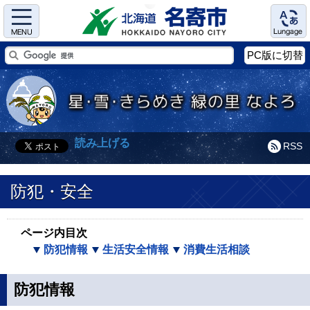
Menu
Language
PC版に切替
読み上げる
RSS
防犯・安全
ページ内目次
防犯情報
生活安全情報
消費生活相談
防犯情報