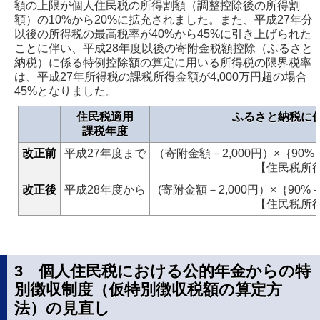
額の上限が個人住民税の所得割額（調整控除後の所得割
額）の10%から20%に拡充されました。また、平成27年分
以後の所得税の最高税率が40%から45%に引き上げられた
ことに伴い、平成28年度以後の寄附金税額控除（ふるさと
納税）に係る特例控除額の算定に用いる所得税の限界税率
は、平成27年所得税の課税所得金額が4,000万円超の場合
45%となりました。
住民税適用
ふるさと納税に
課税年度
改正前
平成27年度まで
（寄附金額－2,000円）×｛90%
【住民税所得
改正後
平成28年度から
(寄附金額－2,000円）×｛90%
【住民税所
3 個人住民税における公的年金からの特
別徴収制度（仮特別徴収税額の算定方
法）の見直し