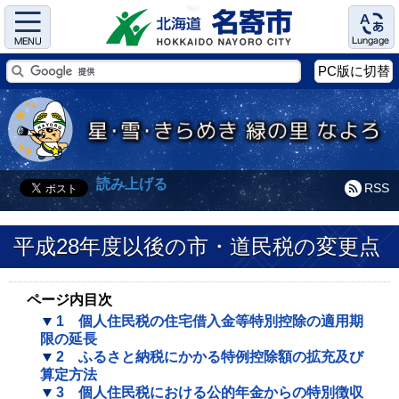
Menu
Language
PC版に切替
読み上げる
RSS
平成28年度以後の市・道民税の変更点
ページ内目次
1 個人住民税の住宅借入金等特別控除の適用期
限の延長
2 ふるさと納税にかかる特例控除額の拡充及び
算定方法
3 個人住民税における公的年金からの特別徴収