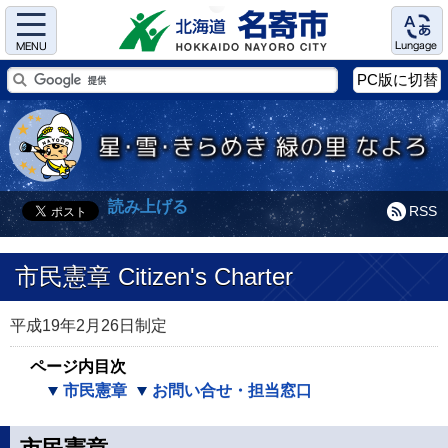
Menu
Language
PC版に切替
読み上げる
RSS
市民憲章 Citizen's Charter
平成19年2月26日制定
ページ内目次
市民憲章
お問い合せ・担当窓口