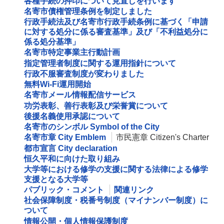
各種手続の押印について見直しを行います
名寄市債権管理条例を制定しました
行政手続法及び名寄市行政手続条例に基づく「申請
に対する処分に係る審査基準」及び「不利益処分に
係る処分基準」
名寄市特定事業主行動計画
指定管理者制度に関する運用指針について
行政不服審査制度が変わりました
無料Wi‐Fi運用開始
名寄市メール情報配信サービス
功労表彰、善行表彰及び栄誉賞について
後援名義使用承認について
名寄市のシンボル Symbol of the City
名寄市章 City Emblem
市民憲章 Citizen's Charter
都市宣言 City declaration
恒久平和に向けた取り組み
大学等における修学の支援に関する法律による修学
支援となる大学等
パブリック・コメント
関連リンク
社会保障制度・税番号制度（マイナンバー制度）に
ついて
情報公開・個人情報保護制度