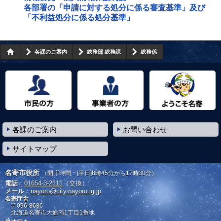
各部署の「申請に対する処分に係る審査基準」及び
「不利益処分に係る処分基準」
各課のご案内
総務部 総務課
総務係
市民の方へ
事業者の方へ
ようこそ名寄市へ
各課のご案内
お問い合わせ
サイトマップ
名寄市役所
（開庁時間：[平日]8時45分から17時30分）
電話
：
01654-3-2111
（交換）
メール
：
nayoro@city.nayoro.lg.jp
名寄庁舎
〒096-8686
北海道名寄市大通南1丁目1番地